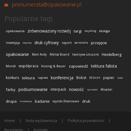
prenumerata@opakowanie.pl
Popularne tagi
zrównoważony rozwój
targi
opakowania
recykling
ekologia
druk cyfrowy
przejęcie
raport
inwestycja
personalia
etykiety
opakowanie
Heidelberg
Metsä Board
Mark Andy
tworzywa sztuczne
tektura falista
współpraca
zapowiedź
Mondi
Koenig & Bauer
konferencja
konkurs
tektura
Bobst
papier
nagroda
DS Smith
Sidel
podsumowanie
nowość
farby
interpack
Miraclon
sprzedaż
drupa
badanie
druk
wyniki finansowe
innowacja
Home
Nota wydawnicza
Polityka prywatności
Regulamin
Kontakt