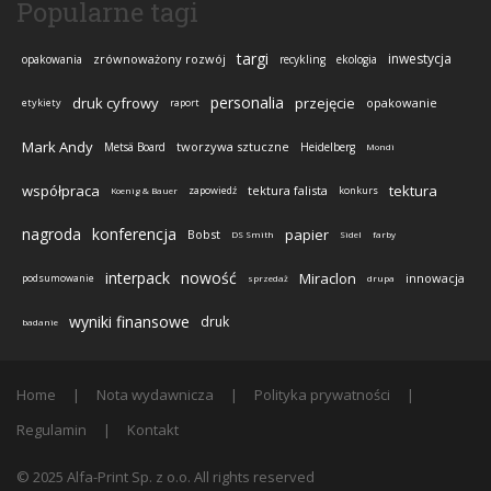
Popularne tagi
targi
inwestycja
zrównoważony rozwój
opakowania
recykling
ekologia
personalia
druk cyfrowy
przejęcie
opakowanie
etykiety
raport
Mark Andy
tworzywa sztuczne
Metsä Board
Heidelberg
Mondi
współpraca
tektura
tektura falista
zapowiedź
konkurs
Koenig & Bauer
nagroda
konferencja
papier
Bobst
DS Smith
Sidel
farby
interpack
nowość
Miraclon
innowacja
podsumowanie
sprzedaż
drupa
wyniki finansowe
druk
badanie
Home
Nota wydawnicza
Polityka prywatności
Regulamin
Kontakt
© 2025 Alfa-Print Sp. z o.o. All rights reserved