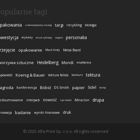
opularne tagi
pakowania
targi
recykling
ekologia
zrównoważony rozwój
nwestycja
personalia
etykiety
druk cyfrowy
raport
rzejęcie
opakowanie
Mark Andy
Metsä Board
Heidelberg
worzywa sztuczne
Mondi
współpraca
tektura
Koenig & Bauer
apowiedź
tektura falista
konkurs
agroda
Bobst
papier
Sidel
konferencja
DS Smith
farby
drupa
nowość
odsumowanie
Miraclon
interpack
sprzedaż
badanie
druk
nnowacja
wyniki finansowe
© 2025 Alfa-Print Sp. z o.o. All rights reserved