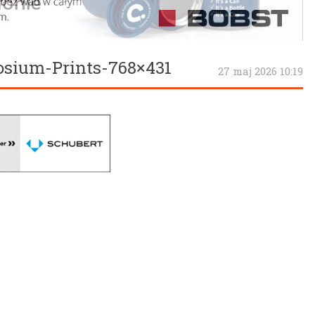
osium-Prints-768×431
27 maj 2026 10:19