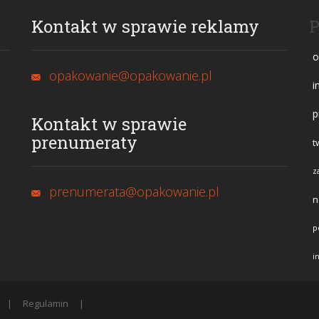
Kontakt w sprawie reklamy
P
o
opakowanie@opakowanie.pl
i
p
Kontakt w sprawie
prenumeraty
t
z
prenumerata@opakowanie.pl
n
p
i
Regulamin