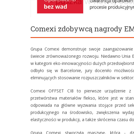
Comexi zdobywcą nagrody EM
Grupa Comexi demonstruje swoje zaangażowanie
świecie zrównoważonego rozwoju. Niedawno Unia E
w kategorii eko-innowacyjności dużych przedsiębiors
odbyło się w Barcelonie, jury doceniło możliwoś
eliminujących stosowanie rozpuszczalników w sektor
Comexi OFFSET CI8 to pierwsze urządzenie z 
przetwórstwa materiałów flekso, które jest w sta
odpowiada na główne wyzwania stojące przed sek
produkcyjnego na środowisko, zwiększenia wydajn
elastyczności w produkcji, a także skrócenia czasu d
Grupa Comexi stworzyła maszynę, która - dzi