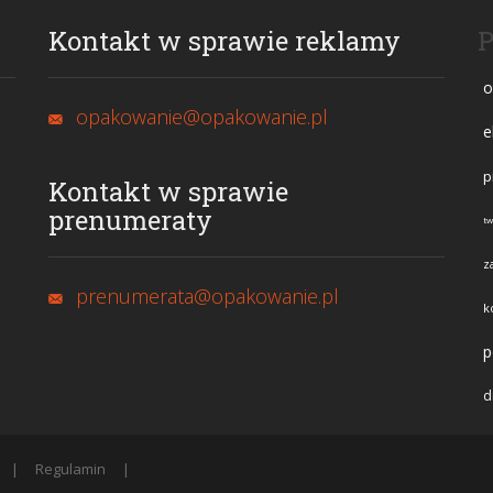
Kontakt w sprawie reklamy
P
o
opakowanie@opakowanie.pl
e
p
Kontakt w sprawie
prenumeraty
t
z
prenumerata@opakowanie.pl
k
p
d
Regulamin