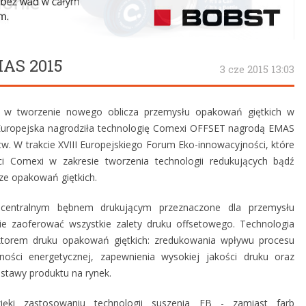
AS 2015
3 cze 2015 13:03
 w tworzenie nowego oblicza przemysłu opakowań giętkich w
uropejska nagrodziła technologię Comexi OFFSET nagrodą EMAS
tw. W trakcie XVIII Europejskiego Forum Eko-innowacyjności, które
ci Comexi w zakresie tworzenia technologii redukujących bądź
ze opakowań giętkich.
centralnym bębnem drukującym przeznaczone dla przemysłu
nie zaoferować wszystkie zalety druku offsetowego. Technologia
torem druku opakowań giętkich: zredukowania wpływu procesu
ości energetycznej, zapewnienia wysokiej jakości druku oraz
ostawy produktu na rynek.
ęki zastosowaniu technologii suszenia EB - zamiast farb