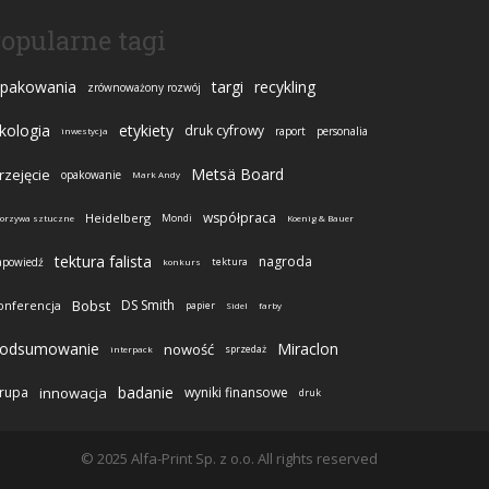
opularne tagi
pakowania
targi
recykling
zrównoważony rozwój
kologia
etykiety
druk cyfrowy
raport
personalia
inwestycja
Metsä Board
rzejęcie
opakowanie
Mark Andy
współpraca
Heidelberg
Mondi
worzywa sztuczne
Koenig & Bauer
tektura falista
nagroda
apowiedź
tektura
konkurs
Bobst
DS Smith
onferencja
papier
Sidel
farby
odsumowanie
Miraclon
nowość
sprzedaż
interpack
badanie
rupa
innowacja
wyniki finansowe
druk
© 2025 Alfa-Print Sp. z o.o. All rights reserved