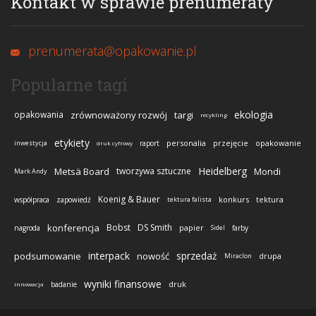
Kontakt w sprawie prenumeraty
prenumerata@opakowanie.pl
Popularne tagi
ekologia
opakowania
zrównoważony rozwój
targi
recykling
etykiety
personalia
przejęcie
opakowanie
inwestycja
raport
druk cyfrowy
Heidelberg
Metsä Board
tworzywa sztuczne
Mondi
Mark Andy
Koenig & Bauer
konkurs
tektura
współpraca
zapowiedź
tektura falista
konferencja
Bobst
DS Smith
papier
nagroda
Sidel
farby
interpack
sprzedaż
podsumowanie
nowość
drupa
Miraclon
wyniki finansowe
druk
badanie
innowacja