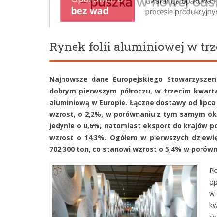
Rynek folii aluminiowej w trz
Najnowsze dane Europejskiego Stowarzyszeni
dobrym pierwszym półroczu, w trzecim kwartal
aluminiową w Europie. Łączne dostawy od lipca
wzrost, o 2,2%, w porównaniu z tym samym ok
jedynie o 0,6%, natomiast eksport do krajów p
wzrost o 14,3%. Ogółem w pierwszych dziewię
702.300 ton, co stanowi wzrost o 5,4% w poró
Po
op
w 
kw
ce