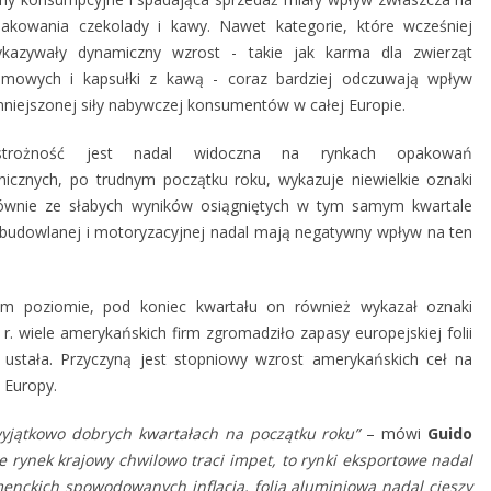
akowania czekolady i kawy. Nawet kategorie, które wcześniej
kazywały dynamiczny wzrost - takie jak karma dla zwierząt
mowych i kapsułki z kawą - coraz bardziej odczuwają wpływ
niejszonej siły nabywczej konsumentów w całej Europie.
strożność jest nadal widoczna na rynkach opakowań
nicznych, po trudnym początku roku, wykazuje niewielkie oznaki
łównie ze słabych wyników osiągniętych w tym samym kwartale
 budowlanej i motoryzacyjnej nadal mają negatywny wpływ na ten
im poziomie, pod koniec kwartału on również wykazał oznaki
r. wiele amerykańskich firm zgromadziło zapasy europejskiej folii
 ustała. Przyczyną jest stopniowy wzrost amerykańskich ceł na
 Europy.
yjątkowo dobrych kwartałach na początku roku”
– mówi
Guido
le rynek krajowy chwilowo traci impet, to rynki eksportowe nadal
nckich spowodowanych inflacją, folia aluminiowa nadal cieszy