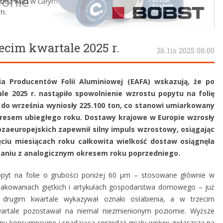
ecim kwartale 2025 r.
26 lis 2025 08:00
a Producentów Folii Aluminiowej (EAFA) wskazują, że po
e 2025 r. nastąpiło spowolnienie wzrostu popytu na folię
 do września wyniosły 225.100 ton, co stanowi umiarkowany
resem ubiegłego roku. Dostawy krajowe w Europie wzrosły
ozaeuropejskich zapewnił silny impuls wzrostowy, osiągając
ciu miesiącach roku całkowita wielkość dostaw osiągnęła
wnaniu z analogicznym okresem roku poprzedniego.
pyt na folie o grubości poniżej 60 µm – stosowane głównie w
akowaniach giętkich i artykułach gospodarstwa domowego – już
drugim kwartale wykazywał oznaki osłabienia, a w trzecim
artale pozostawał na niemal niezmienionym poziomie. Wyższe
ny konsumpcyjne i spadająca sprzedaż miały wpływ zwłaszcza na