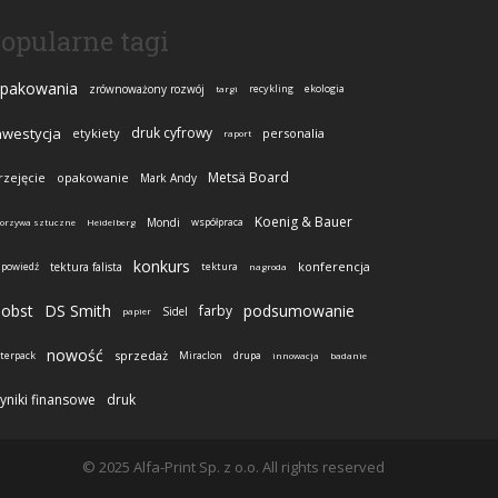
opularne tagi
pakowania
zrównoważony rozwój
recykling
ekologia
targi
nwestycja
druk cyfrowy
etykiety
personalia
raport
Metsä Board
rzejęcie
opakowanie
Mark Andy
Koenig & Bauer
Mondi
współpraca
worzywa sztuczne
Heidelberg
konkurs
konferencja
apowiedź
tektura falista
tektura
nagroda
obst
DS Smith
podsumowanie
farby
Sidel
papier
nowość
sprzedaż
nterpack
Miraclon
drupa
innowacja
badanie
yniki finansowe
druk
© 2025 Alfa-Print Sp. z o.o. All rights reserved