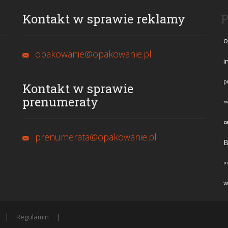
Kontakt w sprawie reklamy
P
o
opakowanie@opakowanie.pl
i
p
Kontakt w sprawie
prenumeraty
t
z
prenumerata@opakowanie.pl
B
i
w
Regulamin