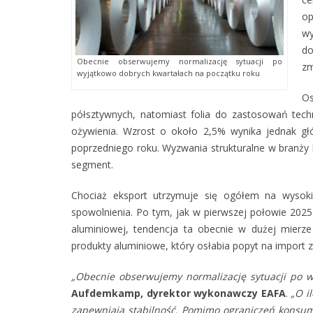
op
wy
do
Obecnie obserwujemy normalizację sytuacji po
zm
wyjątkowo dobrych kwartałach na początku roku
O
półsztywnych, natomiast folia do zastosowań tech
ożywienia. Wzrost o około 2,5% wynika jednak g
poprzedniego roku. Wyzwania strukturalne w branży
segment.
Chociaż eksport utrzymuje się ogółem na wysok
spowolnienia. Po tym, jak w pierwszej połowie 2025 
aluminiowej, tendencja ta obecnie w dużej mierze
produkty aluminiowe, który osłabia popyt na import z
„Obecnie obserwujemy normalizację sytuacji po w
Aufdemkamp, dyrektor wykonawczy EAFA
.
„O i
zapewniają stabilność. Pomimo ograniczeń konsume